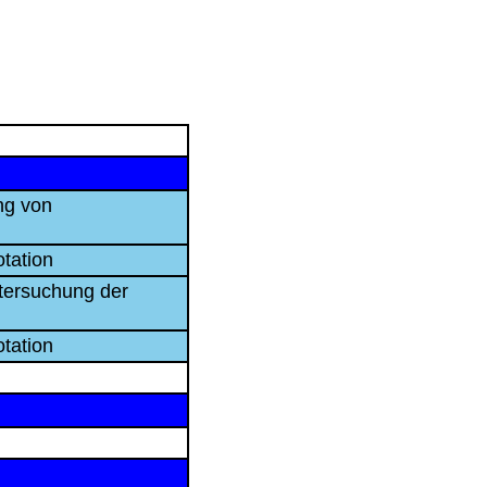
ng von
otation
ntersuchung der
otation