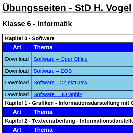
Übungsseiten - StD H. Vogel
Klasse 6 - Informatik
Kapitel 0 - Software
Art
Thema
Download
Software – OpenOffice
Download
Software – EOS
Download
Software - ObjektDraw
Download
Software – JGraphik
Kapitel 1 - Grafiken - Informationsdarstellung mi
Art
Thema
Kapitel 2 - Textverarbeitung - Informationsdarste
Art
Thema