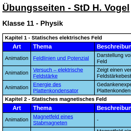
Übungsseiten - StD H. Vogel
Klasse 11 - Physik
Kapitel 1 - Statisches elektrisches Feld
Art
Thema
Beschreibu
Darstellung vo
Animation
Feldlinien und Potenzial
Feld
Versuch – elektrische
Zeigt einen ve
Animation
Feldstärke
Feldstärkebe
Energie des
Gedankenexper
Animation
Plattenkondensator
Plattenkonden
Kapitel 2 - Statisches magnetisches Feld
Art
Thema
Beschreibu
Magnetfeld eines
Animation
-
Stabmagneten