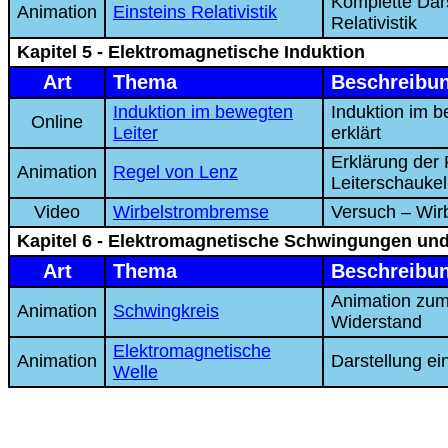
Komplette Dar
Animation
Einsteins Relativistik
Relativistik
Kapitel 5 - Elektromagnetische Induktion
Art
Thema
Beschreibu
Induktion im bewegten
Induktion im b
Online
Leiter
erklärt
Erklärung der 
Animation
Regel von Lenz
Leiterschaukel
Video
Wirbelstrombremse
Versuch – Wir
Kapitel 6 - Elektromagnetische Schwingungen un
Art
Thema
Beschreibu
Animation zum
Animation
Schwingkreis
Widerstand
Elektromagnetische
Animation
Darstellung ei
Welle