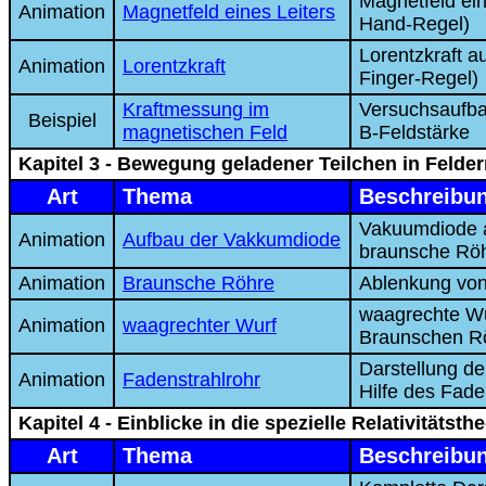
Magnetfeld ein
Animation
Magnetfeld eines Leiters
Hand-Regel)
Lorentzkraft a
Animation
Lorentzkraft
Finger-Regel)
Kraftmessung im
Versuchsaufba
Beispiel
magnetischen Feld
B-Feldstärke
Kapitel 3 - Bewegung geladener Teilchen in Felde
Art
Thema
Beschreibu
Vakuumdiode al
Animation
Aufbau der Vakkumdiode
braunsche Rö
Animation
Braunsche Röhre
Ablenkung von
waagrechte Wu
Animation
waagrechter Wurf
Braunschen R
Darstellung d
Animation
Fadenstrahlrohr
Hilfe des Fade
Kapitel 4 - Einblicke in die spezielle Relativitätsth
Art
Thema
Beschreibu