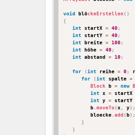
void
 blö
ckeErstellen
(
)
{
int
 startX 
=
40
;
int
 startY 
=
40
;
int
 breite 
=
100
;
int
 höhe 
=
40
;
int
 abstand 
=
10
;
for
(
int
 reihe 
=
0
;
 
for
(
int
 spalte 
=
Block
 b 
=
new
int
 x 
=
 startX
int
 y 
=
 startY
         b
.
moveTo
(
x
,
 y
)
         bloecke
.
add
(
b
)
}
}