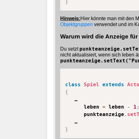
}
Hinweis:
Hier könnte man mit den Mi
Objektgruppen
verwendet und im Ko
Warum wird die Anzeige für 
Du setzt
punkteanzeige.setTe
nicht aktualisiert, wenn sich leben
punkteanzeige.setText("Pu
class
Spiel
extends
Act
{
   …

      leben 
=
 leben 
-
1
      punkteanzeige
.
set
}