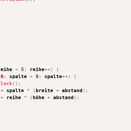
reihe 
<
5
;
 reihe
++
)
{
0
;
 spalte 
<
8
;
 spalte
++
)
{
Block
(
)
;
 
+
 spalte 
*
(
breite 
+
 abstand
)
;
 
+
 reihe 
*
(
höhe 
+
 abstand
)
;
;
;