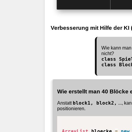
Verbesserung mit Hilfe der KI
Wie kann man 4
nicht?
class Spie
class Bloc
Wie erstellt man 40 Blöcke 
Anstatt
block1, block2,
..., ka
positionieren.
ArrayList
 bloecke 
=
new