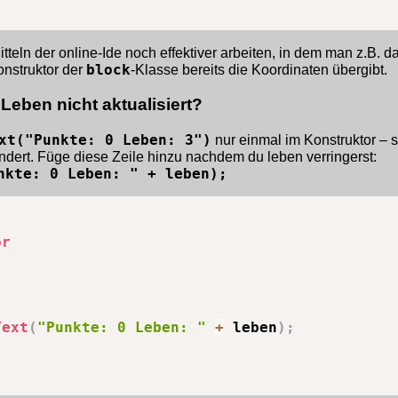
tteln der online-Ide noch effektiver arbeiten, in dem man z.B. 
nstruktor der
block
-Klasse bereits die Koordinaten übergibt.
Leben nicht aktualisiert?
xt("Punkte: 0 Leben: 3")
nur einmal im Konstruktor – s
 ändert. Füge diese Zeile hinzu nachdem du leben verringerst:
nkte: 0 Leben: " + leben);
or
;
Text
(
"Punkte: 0 Leben: "
+
 leben
)
;