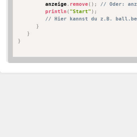
         anzeige
.
remove
(
)
;
// Oder: anz
println
(
"Start"
)
;
// Hier kannst du z.B. ball.be
}
}
}