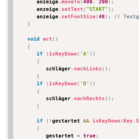
      anzeige
.
moveTo
(
400
,
200
)
;
      anzeige
.
setText
(
"START"
)
;
      anzeige
.
setFontSize
(
48
)
;
// Textg
}
void
act
(
)
{
if
(
isKeyDown
(
'A'
)
)
{
         schläger
.
nachLinks
(
)
;
}
if
(
isKeyDown
(
'D'
)
)
{
         schläger
.
nachRechts
(
)
;
}
if
(
!
gestartet 
&&
isKeyDown
(
Key
.
S
{
         gestartet 
=
true
;